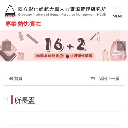
跳到主要內容
MENU
專業‧熱忱‧實在
Previous
Ne
首頁
返回上一層
所長盃
:::