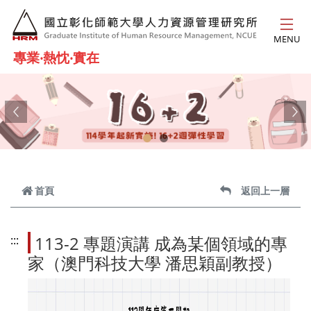
跳到主要內容
MENU
專業‧熱忱‧實在
Previous
Ne
首頁
返回上一層
113-2 專題演講 成為某個領域的專
:::
家（澳門科技大學 潘思穎副教授）