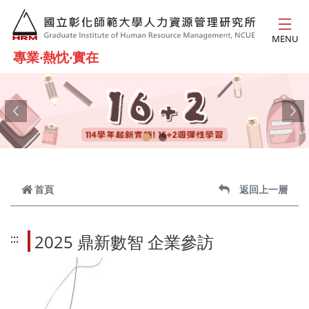
跳到主要內容
MENU
專業‧熱忱‧實在
Previous
Ne
首頁
返回上一層
2025 鼎新數智 企業參訪
:::