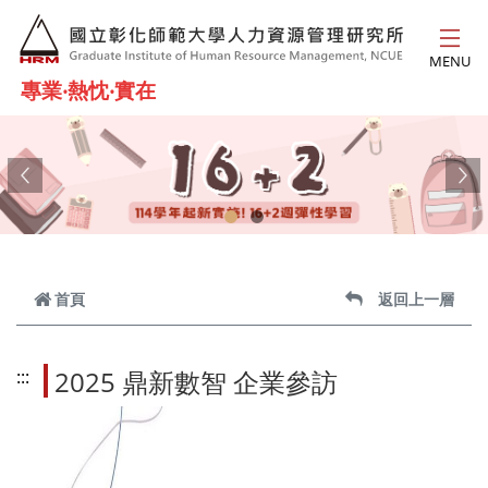
跳到主要內容
MENU
專業‧熱忱‧實在
Previous
Ne
首頁
返回上一層
2025 鼎新數智 企業參訪
:::