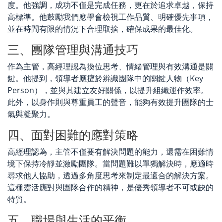
度。他強調，成功不僅是完成任務，更在於追求卓越，保持
高標準。他鼓勵我們應學會檢視工作品質、明確優先事項，
並在時間有限的情況下合理取捨，確保成果的最佳化
。
三、團隊管理與溝通技巧
作為主管，高經理
認為換位思考、情緒管理與有效溝通是關
鍵。他提到，領導者應擅於辨識團隊中的關鍵人物（Key
Person），並與其建立友好關係，以提升組織運作效率。
此外，以身作則與尊重員工的聲音，能夠有效提升團隊的士
氣與凝聚力。
四、面對困難的應對策略
高經理認為，主管不僅要有解決
問題的能力，還需在困難情
境下保持冷靜並激勵團隊。當問題難以單獨解決時，應適時
尋求他人協助，透過多角度思考來制定最適合的解決方案。
這種靈活應對與團隊合作的精神，是優秀領導者不可或缺的
特質。
五、職場與生活的平衡