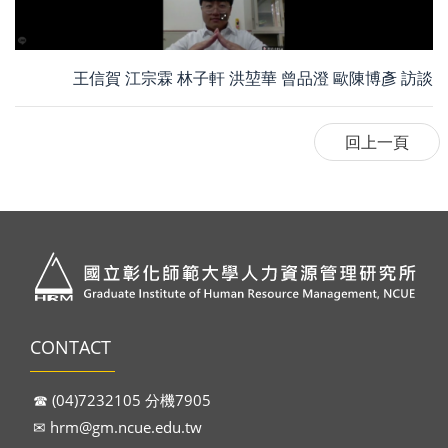
王信賀 江宗霖 林子軒 洪堃華 曾品澄 歐陳博彥 訪談
CONTACT
☎︎ (04)7232105 分機7905
✉︎
hrm@gm.ncue.edu.tw