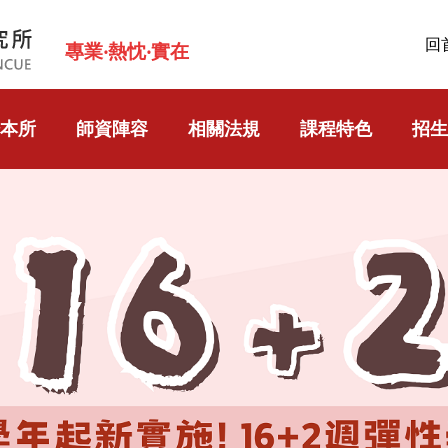
回
專業‧熱忱‧實在
本所
師資陣容
相關法規
課程特色
招生