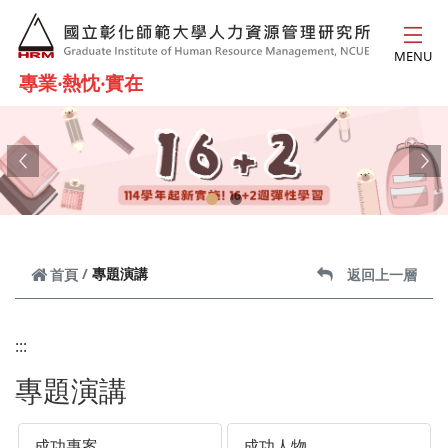
跳到主要內容
MENU
專業‧熱忱‧實在
Previous
Ne
專題演講
首頁
返回上一層
:::
專題演講
成功專案
成功人物