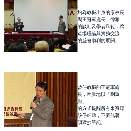
均為教職出身的康校長
與王冠軍處長，儒雅
的談吐及學者風範，讓
這場理論與實務交流
的盛會順利的展開。
曾任教職的王冠軍處
長，幽默地以「劃重
點」
的方式提醒所有來賓應
該仔細聽，不要低著
頭猛抄筆記。