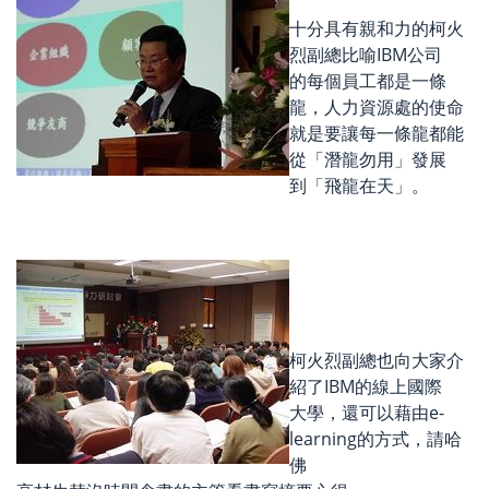
十分具有親和力的柯火
烈副總比喻IBM公司
的每個員工都是一條
龍，人力資源處的使命
就是要讓每一條龍都能
從「潛龍勿用」發展
到「飛龍在天」。
柯火烈副總也向大家介
紹了IBM的線上國際
大學，還可以藉由e-
learning的方式，請哈
佛