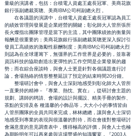
量級的演講者，包括：台積電人資處王處長冠軍、美商花旗
銀行張副總裁英聰、美商IBM公司柯副總火烈 。
在各議題的演講中，台積電人資處王處長冠軍認為員工
的績效管理與發展是企業經營的關鍵；彰化師大人管所張所
長火燦指出團隊管理是當下的主流，其中團隊績效的衡量與
報酬是很重要的；美商花旗銀行張副總裁英聰更深入探討引
發員工高績效的激勵性薪酬制度；美商IBM公司柯副總火烈
則認為在全球運籌下，無彊界的工作世界是必要的，並靠著
資訊科技的協助創造出更彈性的工作空間是企業發展的趨
勢；而在綜合座談時，與會人士更是針對各個議題進行討
論，會場熱絡的情形整整延誤了預定的結束時間20分鐘。
整場研討會中，與會人士深刻地感受到彰化師大人管所
一直秉持的精神－『專業、熱忱、實在』，從研討會主題的
規劃、講師的聘請、會場的設計與擺設、精美手冊的製作、
茶點的安排及各 種溫馨的小飾品等，大大小小的事情皆由
人管所團隊的全員共同來完成，林林總總，讓與會人士深切
地感受到專業的表現與很溫馨的對待，而在會後對整場研討
會滿意度的意見調查表中，獲得極高的評價，與會人士也極
為期盼明年可以再來參與這場豐盛的知識饗宴，『2003人