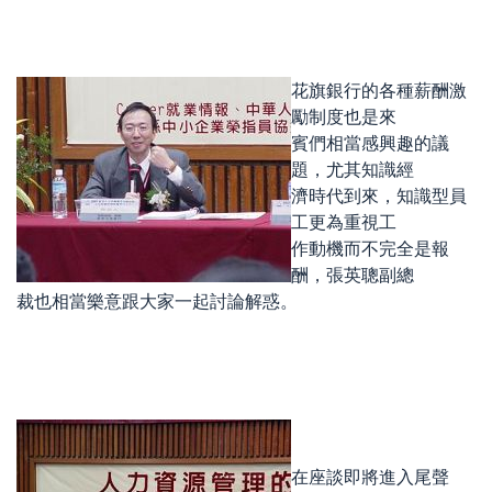
花旗銀行的各種薪酬激
勵制度也是來
賓們相當感興趣的議
題，尤其知識經
濟時代到來，知識型員
工更為重視工
作動機而不完全是報
酬，張英聰副總
裁也相當樂意跟大家一起討論解惑。
在座談即將進入尾聲