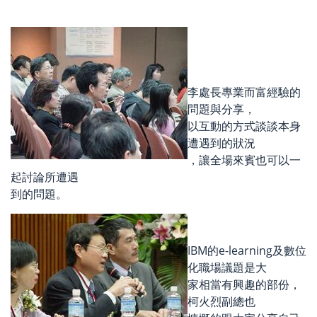
李處長專業而富經驗的
問題與分享，
以互動的方式談談本身
遭遇到的狀況
，讓全場來賓也可以一
起討論所遭遇
到的問題。
IBM的e-learning及數位
化職場議題是大
家相當有興趣的部份，
柯火烈副總也