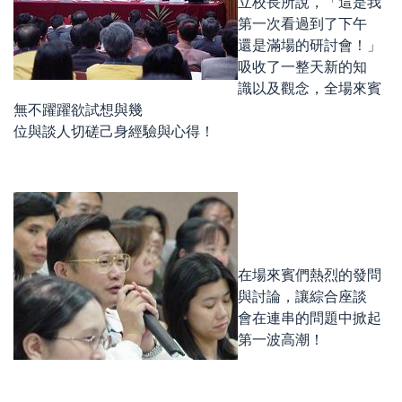
立校長所說，「這是我
第一次看過到了下午
還是滿場的研討會！」
吸收了一整天新的知
識以及觀念，全場來賓
無不躍躍欲試想與幾
位與談人切磋己身經驗與心得！
在場來賓們熱烈的發問
與討論，讓綜合座談
會在連串的問題中掀起
第一波高潮！