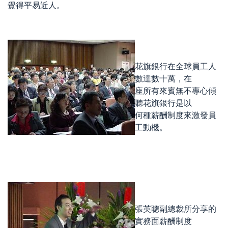
覺得平易近人。
花旗銀行在全球員工人
數達數十萬，在
座所有來賓無不專心傾
聽花旗銀行是以
何種薪酬制度來激發員
工動機。
張英聰副總裁所分享的
實務面薪酬制度