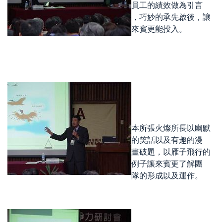
員工的績效做為引言
，巧妙的承先啟後，讓
來賓更能投入。
本所張火燦所長以幽默
的笑話以及有趣的漫
畫破題，以雁子飛行的
例子讓來賓更了解團
隊的形成以及運作。