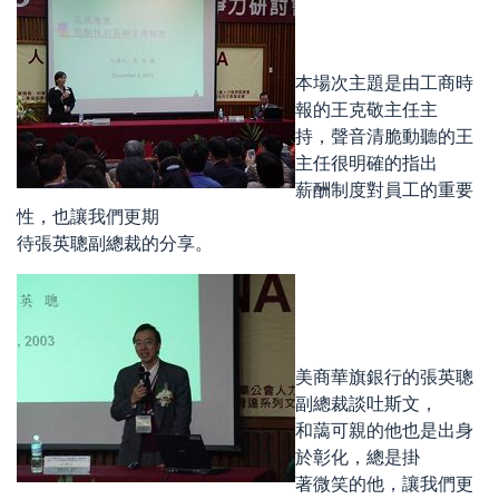
本場次主題是由工商時
報的王克敬主任主
持，聲音清脆動聽的王
主任很明確的指出
薪酬制度對員工的重要
性，也讓我們更期
待張英聰副總裁的分享。
美商華旗銀行的張英聰
副總裁談吐斯文，
和藹可親的他也是出身
於彰化，總是掛
著微笑的他，讓我們更