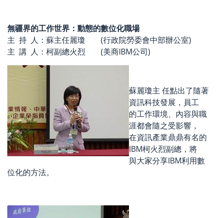
無疆界的工作世界：動態的數位化職場
主 持 人：蘇主任麗瓊 (行政院勞委會中部辦公室)
主 講 人：柯副總火烈 (美商IBM公司)
蘇麗瓊主 任點出了隨著
資訊科技發展，員工
的工作環境、內容與職
涯都會隨之受影響，
在資訊產業鼎鼎有名的
IBM柯火烈副總，將
與大家分享IBM利用數
位化的方法。