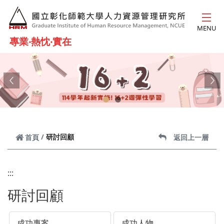
跳到主要內容
MENU
專業‧熱忱‧實在
Previous
Ne
研討回顧
首頁
返回上一層
:::
研討回顧
成功專案
成功人物