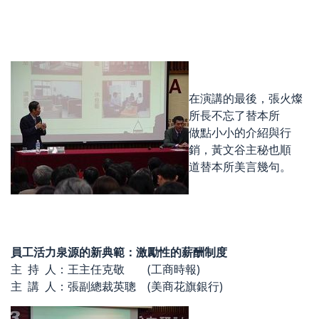
在演講的最後，張火燦
所長不忘了替本所
做點小小的介紹與行
銷，黃文谷主秘也順
道替本所美言幾句。
員工活力泉源的新典範：激勵性的薪酬制度
主 持 人：王主任克敬 (工商時報)
主 講 人：張副總裁英聰 (美商花旗銀行)