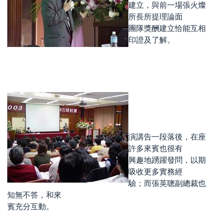
建立，與前一場張火燦
所長所提理論面
團隊獎酬建立恰能互相
印證及了解。
演講告一段落後，在座
許多來賓也很有
興趣地踴躍發問，以期
吸收更多實務經
驗；而張英聰副總裁也
知無不答，和來
賓充分互動。