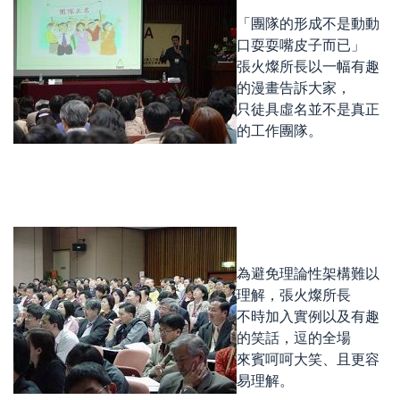
「團隊的形成不是動動
口耍耍嘴皮子而已」
張火燦所長以一幅有趣
的漫畫告訴大家，
只徒具虛名並不是真正
的工作團隊。
為避免理論性架構難以
理解，張火燦所長
不時加入實例以及有趣
的笑話，逗的全場
來賓呵呵大笑、且更容
易理解。