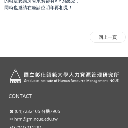
的就是要讓所有來賓都有VIP的感受，
同時也邀請在座諸位明年再相見！
CONTACT
☎︎ (04)7232105 分機7905
✉︎
hrm@gm.ncue.edu.tw
℻ (04)7211291