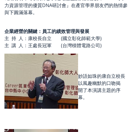
力資源管理的優質DNA研討會』在產官學界朋友們的熱情參
與下圓滿落幕。
企業經營的關鍵：員工的績效管理與發展
主 持 人：康校長自立 (國立彰化師範大學)
主 講 人：王處長冠軍 (台灣積體電路公司)
妙語如珠的康自立校長
以風趣幽默的口吻揭
開了本演講主題的序
幕。