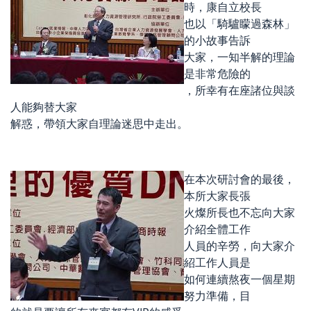
時，康自立校長
也以「騎驢矇過森林」
的小故事告訴
大家，一知半解的理論
是非常危險的
，所幸有在座諸位與談
人能夠替大家
解惑，帶領大家自理論迷思中走出。
在本次研討會的最後，
本所大家長張
火燦所長也不忘向大家
介紹全體工作
人員的辛勞，向大家介
紹工作人員是
如何連續熬夜一個星期
努力準備，目