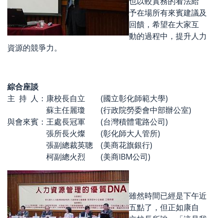
也以較實務的看法給
予在場所有來賓建議及
回饋，希望在大家互
動的過程中，提升人力
資源的競爭力。
綜合座談
主 持 人：康校長自立 (國立彰化師範大學)
蘇主任麗瓊 (行政院勞委會中部辦公室)
與會來賓：王處長冠軍 (台灣積體電路公司)
張所長火燦 (彰化師大人管所)
張副總裁英聰 (美商花旗銀行)
柯副總火烈 (美商IBM公司)
雖然時間已經是下午近
五點了，但正如康自