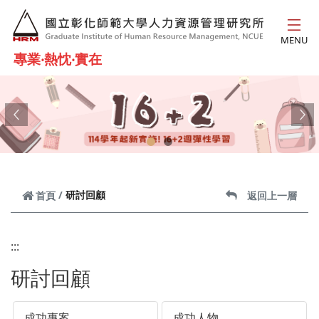
跳到主要內容
MENU
專業‧熱忱‧實在
Previous
Ne
研討回顧
首頁
返回上一層
:::
研討回顧
成功專案
成功人物