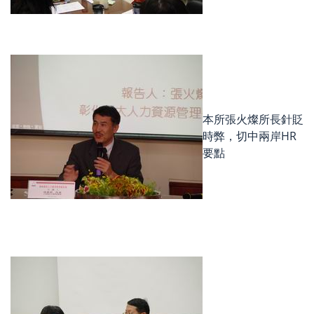
本所張火燦所長針貶
時弊，切中兩岸HR
要點