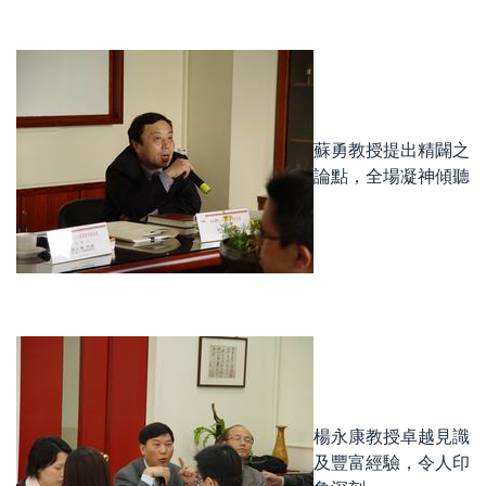
蘇勇教授提出精闢之
論點，全場凝神傾聽
楊永康教授卓越見識
及豐富經驗，令人印