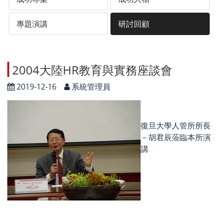
專題演講
研討回顧
2004大陸HR教育與實務座談會
2019-12-16
系統管理員
復旦大學人管所所長
－胡君辰蒞臨本所演
講