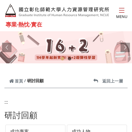
跳到主要內容
MENU
專業‧熱忱‧實在
Previous
Ne
研討回顧
首頁
返回上一層
:::
研討回顧
成功專案
成功人物