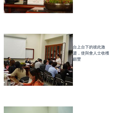
台上台下的彼此激
盪，使與會人士收穫
頗豐