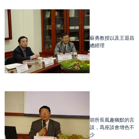
蘇勇教授以及王遐昌
總經理
胡所長風趣幽默的言
談，爲座談會增色不
少