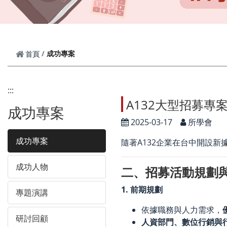
成功專案
首頁
:::
A132大型招募專
成功專案
2025-03-17
所學會
成功專案
隨著A132企業在台中開設新
成功人物
二、招募活動規劃
1. 前期規劃
專題演講
依據職務與人力需求，
研討回顧
人資部門、數位行銷與