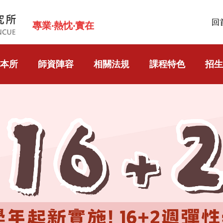
回
專業‧熱忱‧實在
本所
師資陣容
相關法規
課程特色
招生