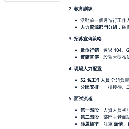
2. 教育訓練
活動前一個月進行工作
人力資源部門分組
，確
3. 招募宣傳策略
數位行銷
：透過
104、
實體宣傳
：設置大型布
4. 現場人力配置
52 名工作人員
分組負責
分區安排
：一樓接待、
5. 面試流程
第一階段
：人資人員初
第二階段
：部門主管面
篩選標準
：注重
熱情、