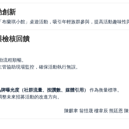
動創新
「布蘭琪小館」桌遊活動，吸引年輕族群參與，提高活動趣味性
與檢核回饋
動流程順暢。
主管協助現場監控，確保活動執行無誤。
品牌曝光度（社群流量、按讚數、媒體引用）
作為衡量標準。
調整未來招募活動的改進方向。
愷晟 樓韋辰 熊廷恩 陳智霖 陳