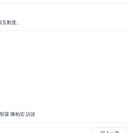
與互動度。
柏宏 訪談