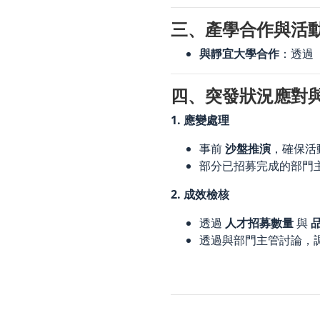
三、產學合作與活
與靜宜大學合作
：透過
四、突發狀況應對
1. 應變處理
事前
沙盤推演
，確保活
部分已招募完成的部門
2. 成效檢核
透過
人才招募數量
與
透過與部門主管討論，
陳麒聿 翁