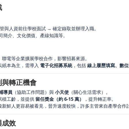
戰
主管與人資前往學校面試 → 確定錄取並辦理入職。
司簡介、文化價值、產線知識等。
、聯電等企業擴展學校合作，影響招募來源。
以紙本為主，需導入
電子化招募系統
，包括
線上履歷填寫、數位
利與轉正機會
輔導員
（協助工作問題）與
小天使
（關心生活需求）。
累積工齡，並提供
留任獎金（約 6-15 萬）
，提升轉正率。
般新鮮人更容易被看見，晉升速度較快，許多主管來自產學合作
與成效