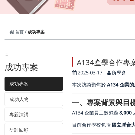
成功專案
首頁
:::
A134產學合作專
成功專案
2025-03-17
所學會
成功專案
本次訪談聚焦於
A134 企業
成功人物
一、專案背景與目
A134 企業員工數超過
8,000
專題演講
目前合作學校包括
國立聯合
研討回顧