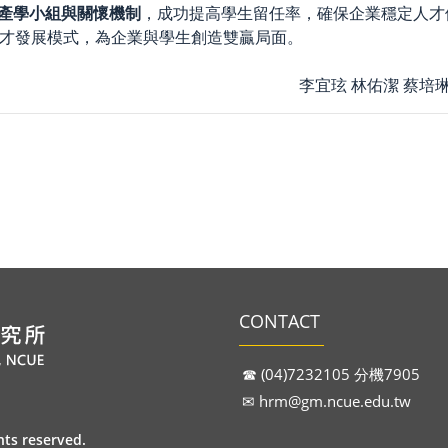
產學小組與關懷機制
，成功提高學生留任率，確保企業穩定人
才發展模式，為企業與學生創造雙贏局面。
佑潔 蔡培琳 許芷欣 黃韻
CONTACT
☎︎ (04)7232105 分機7905
✉︎
hrm@gm.ncue.edu.tw
 reserved.