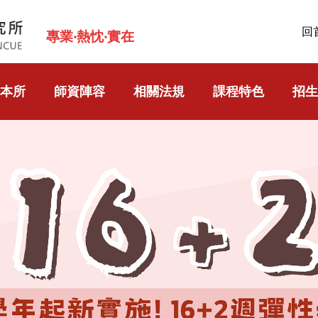
回
專業‧熱忱‧實在
本所
師資陣容
相關法規
課程特色
招生