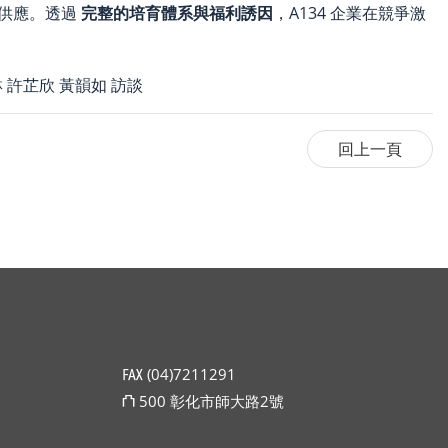
才供應。透過
完整的培育體系與福利誘因
，A134 企業在競爭激
如 訪談
℻ (04)7211291
⛫ 500 彰化市師大路2號