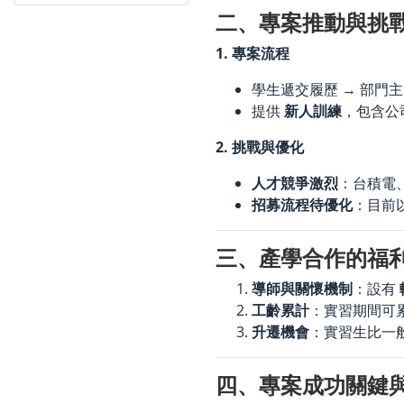
二、專案推動與挑
1. 專案流程
學生遞交履歷 → 部門
提供
新人訓練
，包含公
2. 挑戰與優化
人才競爭激烈
：台積電
招募流程待優化
：目前
三、產學合作的福
導師與關懷機制
：設有
工齡累計
：實習期間可
升遷機會
：實習生比一
四、專案成功關鍵