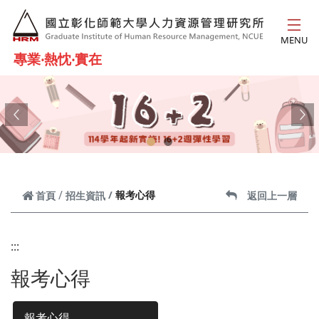
跳到主要內容
MENU
專業‧熱忱‧實在
Previous
Ne
報考心得
首頁
招生資訊
返回上一層
:::
報考心得
報考心得