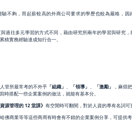
經驗不夠，而起薪較高的外商公司要求的學歷也較為嚴格，因
質與過往多元學習的方式不同，藉由研究所兩年的學習與研究，
累積實務經驗達成知行合一。
：
人管所最常考的不外乎
「組織」
、
「領導」
、
「激勵」
，麻煩
寫時搭配一些企業案例的做法，就能有基本分。
源管理的 12 堂課》
有空閒時可翻閱，對於人資的專有名詞可
哈佛商業等等這些商周有時會有不錯的企業案例分享，可提供考