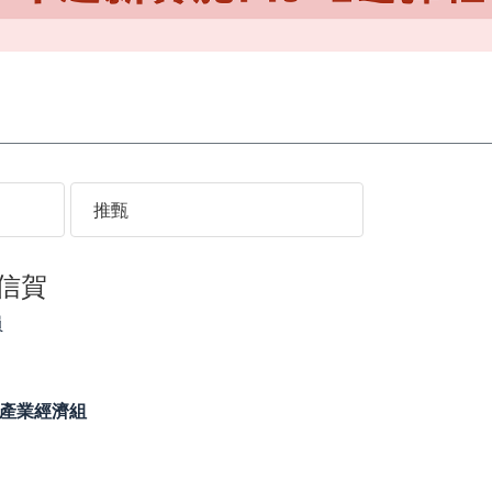
推甄
王信賀
員
產業經濟組