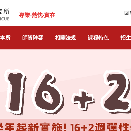
回
專業‧熱忱‧實在
本所
師資陣容
相關法規
課程特色
招生