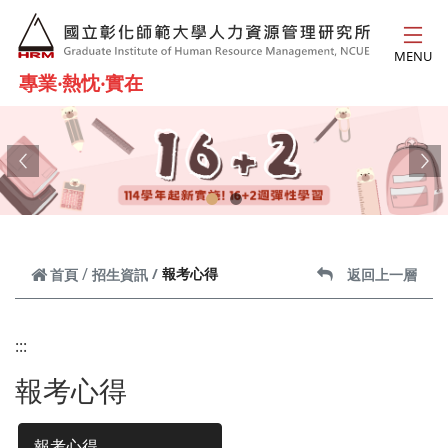
跳到主要內容
MENU
專業‧熱忱‧實在
Previous
Ne
報考心得
首頁
招生資訊
返回上一層
:::
報考心得
報考心得