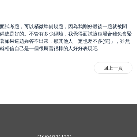
面試考題，可以稍微準備幾題，因為我剛好最後一題就被問
備總是好的。不管有多少經驗，我覺得面試這種場合難免會緊
著如果這題妳答不出來，那其他人一定也差不多(笑)」，雖然
就相信自己是一個很厲害很棒的人好好表現吧！
℻ (04)7211291