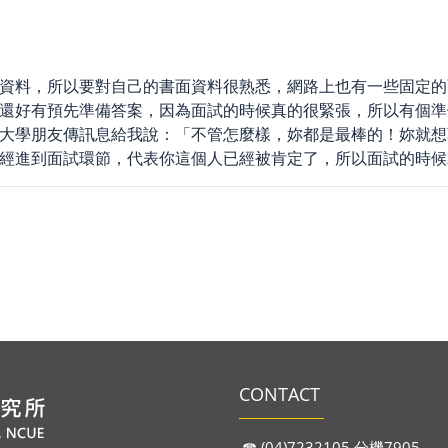
資料，所以要對自己的書面資料很熟悉，網路上也有一些固定的
還好有預先準備答案，因為面試的時候真的很緊張，所以有個準
大學朋友傳訊息給我說：「不管怎麼樣，妳都是最棒的！妳就想
經進到面試環節，代表你這個人已經被肯定了，所以面試的時候
CONTACT
☎︎ (04)7232105 分機7905