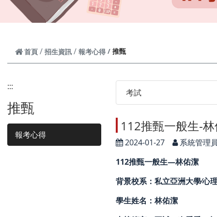
推甄
首頁
招生資訊
報考心得
:::
考試
推甄
112推甄一般生-
報考心得
2024-01-27
系統管理
112推甄一般生—林佑潔
背景校系：私立亞洲大學∕心
學生姓名：林佑潔