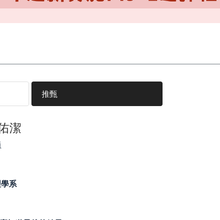
推甄
林佑潔
員
理學系