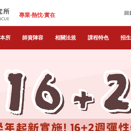
回
專業‧熱忱‧實在
本所
師資陣容
相關法規
課程特色
招生