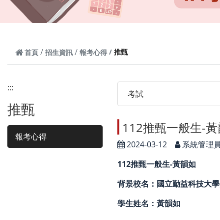
推甄
首頁
招生資訊
報考心得
:::
考試
推甄
112推甄一般生-
報考心得
2024-03-12
系統管理
112推甄一般生-黃韻如
背景校名：國立勤益科技大學
學生姓名：黃韻如