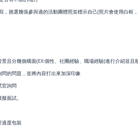
撰寫，挑選幾張參與過的活動團體照並標示自己(照片會使用白框，
的背景且分幾個構面(EX:個性、社團經驗、職場經驗)進行介紹並
繁詢問的問題，並將內容打出來加深印象
面試官詢問
行模擬面試。
不要過度包裝