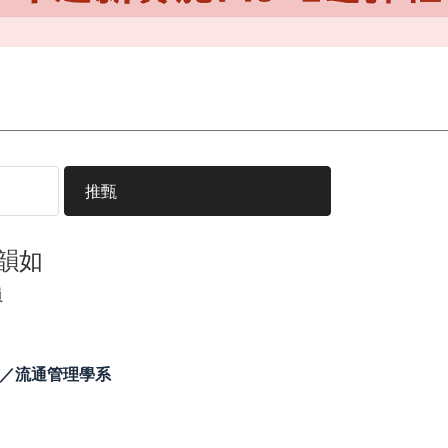
推甄
黃韻如
員
／流通管理學系