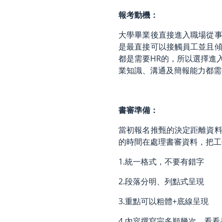
報考動機：
大學畢業後直接進入職場從
是最直接可以接觸員工並且
都是需要HR的，所以選擇進
業知識、溝通及簡報能力都需
書審準備：
當初報名推甄的決定距離資
的時間在處理書審資料，把工
1.統一格式，不要有錯字
2.段落分明、列點式呈現
3.重點可以粗體+底線呈現
4.內容撰寫完多順幾次，看