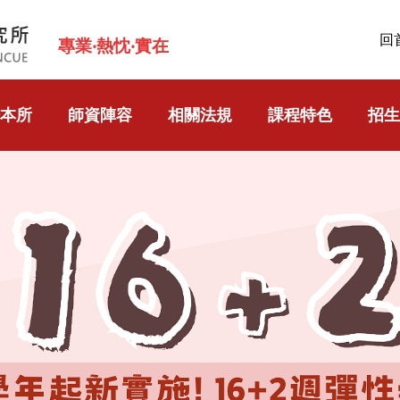
回
專業‧熱忱‧實在
本所
師資陣容
相關法規
課程特色
招生