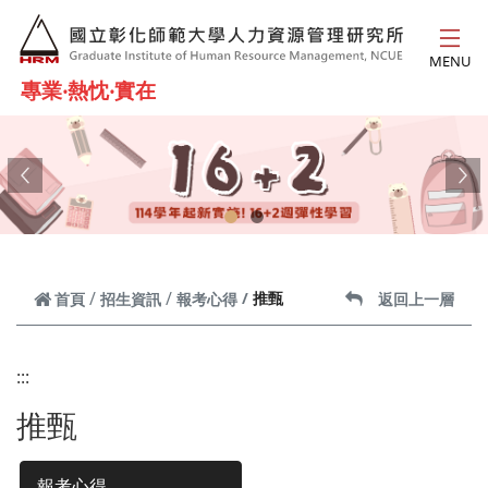
跳到主要內容
MENU
專業‧熱忱‧實在
Previous
Ne
推甄
首頁
招生資訊
報考心得
返回上一層
:::
推甄
報考心得