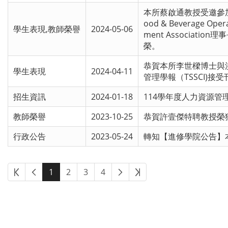
本所蔡啟通教授受邀參加2024
ood & Beverage Ope
學生表現,教師榮譽
2024-05-06
ment Associ
榮。
恭賀本所李世樑博士與
學生表現
2024-04-11
管理學報（TSSCI)接
招生資訊
2024-01-18
114學年度人力資源
教師榮譽
2023-10-25
恭賀許壹傑特聘教授榮
行政公告
2023-05-24
轉知【進修學院公告】
1
2
3
4