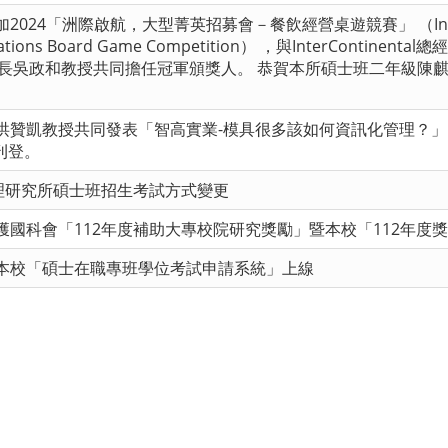
「洲際啟航，大型菁英招募會－餐飲經營桌遊競賽」 （Inspiring the In
rations Board Game Competition） ，與InterContinental總
ation理事長吳政和教授共同擔任冠軍頒獎人。 恭賀本所碩士班二年
洪贊凱教授共同發表「智高實業-模具很多該如何資訊化管理？
受刊登。
管理研究所碩士班招生考試方式變更
獲國科會「112年度補助大專校院研究獎勵」暨本校「112年度
本校「碩士在職專班學位考試申請系統」上線