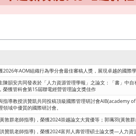
獲2026年AOM組織行為學分會最佳審稿人獎，展現卓越的國際
生陳韻安共同發表於「人力資源管理學報」之論文：「書」中自
，榮獲管科會第15屆聯電經營管理論文獎佳作
教授洪贊凱共同投稿頂級國際管理研討會AIB(academy of inter
理領域中優質的國際研討會。
黃敦群老師指導)，榮獲2024崇越論文大賞優等；郭珮羽(黃敦群
洪贊凱老師指導)，榮獲2024富邦人壽管理碩士論文獎—人力