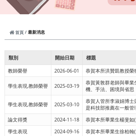
最新消息
首頁
類別
開始日期
標題
教師榮譽
2026-06-01
恭賀本所洪贊凱教授榮
恭賀黃敦群老師與畢業
學生表現,教師榮譽
2025-03-19
機、手法、困境與省思
恭賀人管所李淑娟博士與指導
學生表現,教師榮譽
2025-03-10
是科技部推薦在一般管
論文得獎
2024-11-18
恭賀本所畢業生楊斐如(
學生表現
2024-09-16
恭賀本所畢業生徐柏翰(