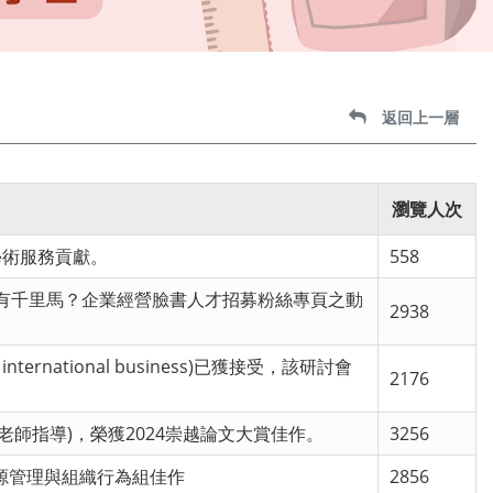
返回上一層
瀏覽人次
學術服務貢獻。
558
有千里馬？企業經營臉書人才招募粉絲專頁之動
2938
national business)已獲接受，該研討會
2176
老師指導)，榮獲2024崇越論文大賞佳作。
3256
資源管理與組織行為組佳作
2856