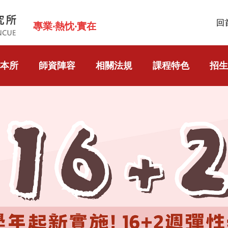
回
專業‧熱忱‧實在
本所
師資陣容
相關法規
課程特色
招生