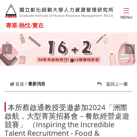
跳到主要內容
MENU
專業‧熱忱‧實在
Previous
Ne
最新消息
首頁
返回上一層
本所蔡啟通教授受邀參加2024「洲際
啟航，大型菁英招募會－餐飲經營桌遊
競賽」 （Inspiring the Incredible
Talent Recruitment - Food &