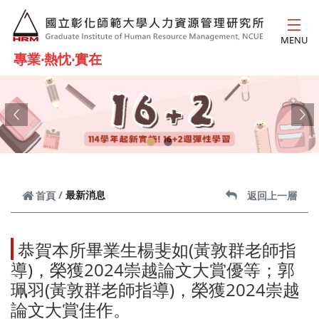
跳到主要內容
MENU
專業‧熱忱‧實在
Previous
Ne
最新消息
首頁
返回上一層
恭賀本所畢業生楊斐如(黃敦群老師指
導)，榮獲2024崇越論文大賞優等；郭
珮羽(黃敦群老師指導)，榮獲2024崇越
論文大賞佳作。