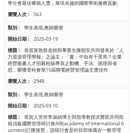
學分會最佳審稿人獎，展現卓越的國際學術服務貢獻。
563
學生表現,教師榮譽
2025-03-19
恭賀黃敦群老師與畢業生陳韻安共同發表於「人
力資源管理學報」之論文：「書」中自有千里馬？企業
經營臉書人才招募粉絲專頁之動機、手法、困境與省
思，榮獲管科會第15屆聯電經營管理論文獎佳作
2948
學生表現,教師榮譽
2025-03-10
恭賀人管所李淑娟博士與指導教授洪贊凱共同投
稿頂級國際管理研討會AIB(academy of international b
usiness)已獲接受，該研討會是科技部推薦在一般管理