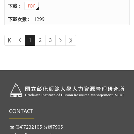
PDF
1299
1
2
3
CONTACT
☎︎ (04)7232105 分機7905