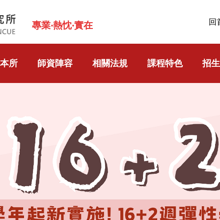
回
專業‧熱忱‧實在
本所
師資陣容
相關法規
課程特色
招生