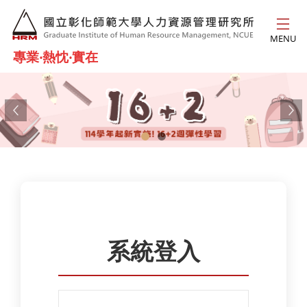
跳到主要內容
MENU
專業‧熱忱‧實在
Previous
Ne
系統登入