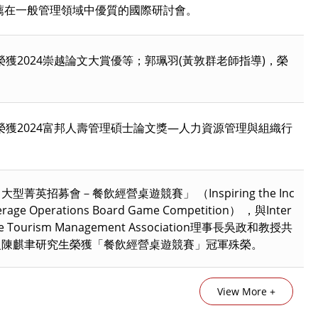
部推薦在一般管理領域中優質的國際研討會。
校獎助學金資訊平台(點選圖片
本校獎助學金資訊平台
啟)
開啟)
獲2024崇越論文大賞優等；郭珮羽(黃敦群老師指導)，榮
榮獲2024富邦人壽管理碩士論文獎—人力資源管理與組織行
英招募會－餐飲經營桌遊競賽」 （Inspiring the Inc
everage Operations Board Game Competition） ，與Inter
ese Tourism Management Association理事長吳政和教授共
級陳麒聿研究生榮獲「餐飲經營桌遊競賽」冠軍殊榮。
View More +