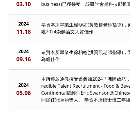
03.10
business)已獲接受，該研討會是科技
本
2024
開
恭賀本所畢業生楊斐如(黃敦群老師指導)，榮
11.18
獲2024崇越論文大賞佳作。
2024
恭賀本所畢業生徐柏翰(洪贊凱老師指導)，
09.16
為組佳作
本所蔡啟通教授受邀參加2024「洲際啟航，大型菁
2024
redible Talent Recruitment - Food & B
05.06
Continental總經理Eric Swanson及Chin
同擔任冠軍頒獎人。 恭賀本所碩士班二年