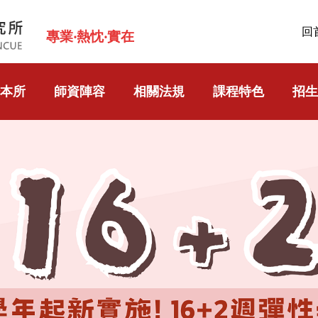
回
專業‧熱忱‧實在
本所
師資陣容
相關法規
課程特色
招生