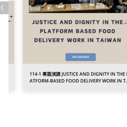
114-1 專題演講 JUSTICE AND DIGNITY IN THE PL
ATFORM-BASED FOOD DELIVERY WORK IN TAI
WAN(李柏毅助理教授)